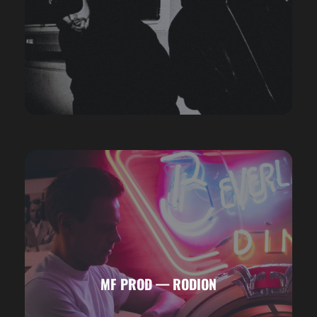
MF PROD — RODION